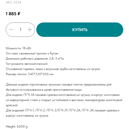
SKU:
3534
1 885
₽
КУПИТЬ
Мощность: 18 кВт
Тип газа: сжиженный пропан и бутан
Диапазон рабочего давления: 2,8-3 кПа
Тип розжига: автоматический
Основание горелки, чаша и впускная труба изготовлены из чугуна
Размер плитки: 545*330*200 мм
Данные модели портативных чугунных газовых плиток предназначены для
бытового использования в целях приготовления пищи.
Для модели ПГЧ-1А газовая горелка изготовлена из чугуна, а корпус изготовлен
из жароупорной стали и покрыт устойчивой к высоким температурам молотковой
краской.
Для моделей ПГЧ-1, ПГЧ-2, ПГЧ-3,ПГЧ-1Р, ПГЧ-2А, ПГЧ-3А газовая горелка и
корпус изготовлены из чугуна.
Weight: 6000 g