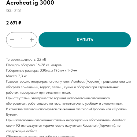
Aeroheat ig 3000
SKU:
3101
2 691
₽
КУПИТЬ
Тепловая мощность: 2,9 кВт
Площадь обогрева: 16-28 кв. метров
Габаритные размеры: 330мм х 190мм х 140мм
Масса: 2,3 кг
Газовая горелка инфракрасного излучения Aeroheat (Аэрохит) предназначена для
обогрева помещений, террас, теплиц, сушки и обогрева при строительных
работах, подогрева и приготовления пищи.
При отсутствии электричества вариант использования автономного
обогревателя, работающего на газе, является очень удобным и экономичным.
В качестве топлива используется сжиженный газ типа «Пропан» или «Пропан-
Бутан».
При изготовлении автономных газовых инфракрасных обогревателей Aeroheat
серии IG используются керамические излучатели Rauschert (Германия), не
содержащие асбест.
Обогреватель имеет два рабочих положения: