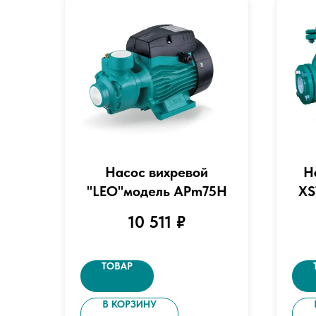
Насос вихревой
Н
"LEO"модель APm75Н
XS
10 511
₽
ТОВАР
В КОРЗИНУ