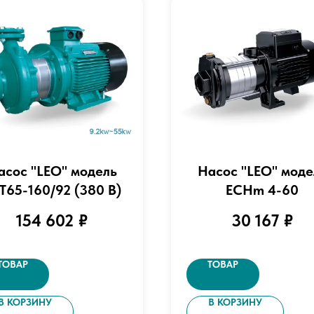
асос "LEO" модель
Насос "LEO" моде
T65-160/92 (380 В)
ECHm 4-60
154 602
₽
30 167
₽
ТОВАР
ТОВАР
В КОРЗИНУ
В КОРЗИНУ