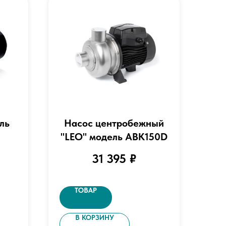
ль
Насос центробежный
"LEO" модель ABK150D
31 395
₽
ТОВАР
В КОРЗИНУ