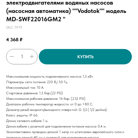
электродвигателями водяных насосов
(насосная автоматика) ""Vodotok"" модель
MD-SWF22016GM2 "
SKU:
7979
4 368
₽
КУПИТЬ
Максимальная мощность подключаемого насоса: 1,5 кВт.
Параметры сети питания: 220 В./ 50 Гц.
Максимальный ток: 10 А.
Стартовое давление: 1,5 бар.(22 PSI).
Максимальное рабочее давление: 16 бар. (232 PSI).
Диапазон рабочих температур жидкости: от 0 до +80 С.
Диаметр резьб входного/выходного отверстий: G 1/2.( 1/2 дюйма).
Класс защиты: IP 66.
Длина сетевого кабеля: 1 м.
Длина кабеля с розеткой для подключения питания насоса: 0,4 м.
Укомплектовано проводом длиной 1 метр со штепселем европейского типа и
проводом длиной 40 см с розеткой для подключения насоса.