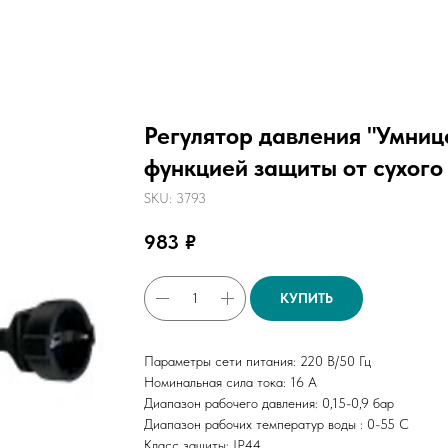
Регулятор давления "Умниц
функцией защиты от сухого
SKU:
3793
983
₽
КУПИТЬ
Параметры сети питания: 220 В/50 Гц
Номинальная сила тока: 16 А
Диапазон рабочего давления: 0,15-0,9 бар
Диапазон рабочих температур воды : 0-55 С
Класс защиты: IP44