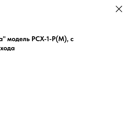
а" модель РСХ-1-Р(М), с
 хода