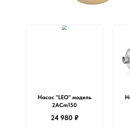
Насос "LEO" модель
Н
2ACm150
24 980
₽