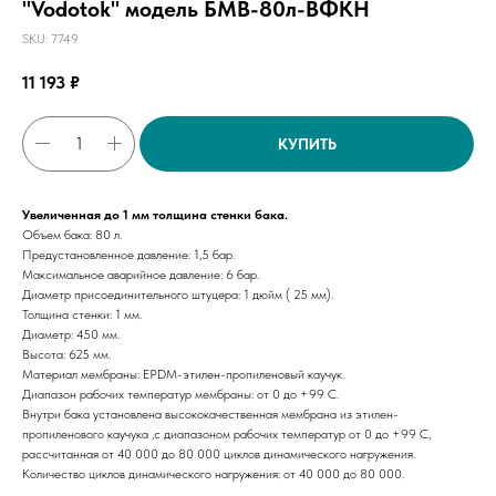
"Vodotok" модель БМВ-80л-ВФКН
SKU:
7749
11 193
₽
КУПИТЬ
Увеличенная до 1 мм толщина стенки бака.
Объем бака: 80 л.
Предустановленное давление: 1,5 бар.
Максимальное аварийное давление: 6 бар.
Диаметр присоединительного штуцера: 1 дюйм ( 25 мм).
Толщина стенки: 1 мм.
Диаметр: 450 мм.
Высота: 625 мм.
Материал мембраны: EPDM-этилен-пропиленовый каучук.
Диапазон рабочих температур мембраны: от 0 до +99 С.
Внутри бака установлена высококачественная мембрана из этилен-
пропиленового каучука ,с диапазоном рабочих температур от 0 до +99 С,
рассчитанная от 40 000 до 80 000 циклов динамического нагружения.
Количество циклов динамического нагружения: от 40 000 до 80 000.