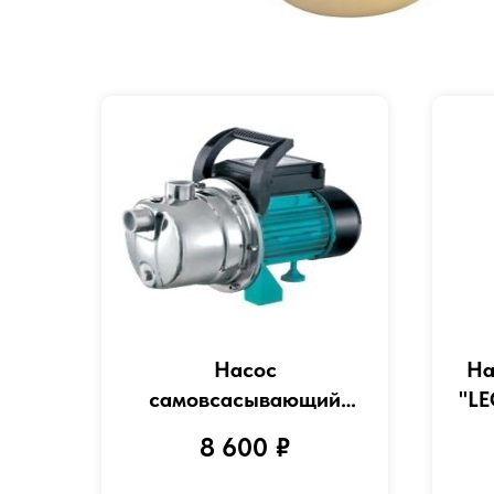
Насос
На
самовсасывающий
"LE
струйный "LEO" модель
8 600
₽
XKJ-604S