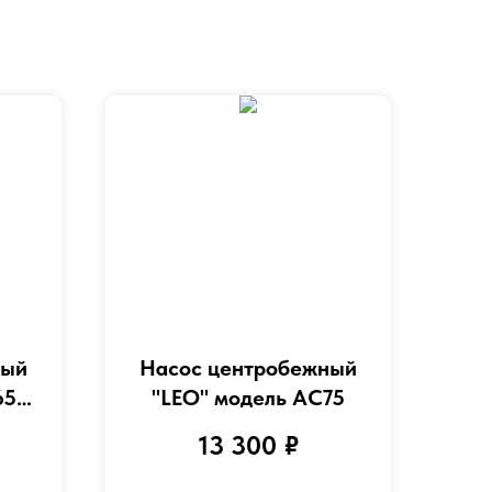
ный
Насос центробежный
65-
"LEO" модель AC75
13 300
₽