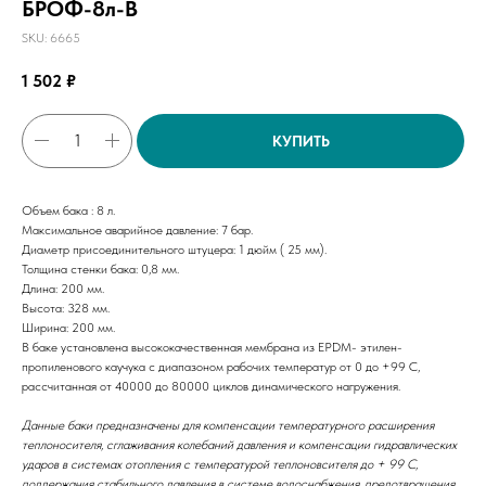
БРОФ-8л-В
SKU:
6665
1 502
₽
КУПИТЬ
Объем бака : 8 л.
Максимальное аварийное давление: 7 бар.
Диаметр присоединительного штуцера: 1 дюйм ( 25 мм).
Толщина стенки бака: 0,8 мм.
Длина: 200 мм.
Высота: 328 мм.
Ширина: 200 мм.
В баке установлена высококачественная мембрана из EPDM- этилен-
пропиленового каучука с диапазоном рабочих температур от 0 до +99 С,
рассчитанная от 40000 до 80000 циклов динамического нагружения.
Данные баки предназначены для компенсации температурного расширения
теплоносителя, сглаживания колебаний давления и компенсации гидравлических
ударов в системах отопления с температурой теплоновсителя до + 99 С,
поддержания стабильного давления в системе водоснабжения, предотвращения