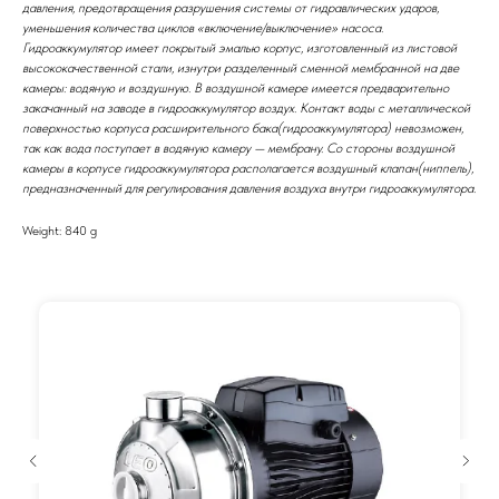
давления, предотвращения разрушения системы от гидравлических ударов,
уменьшения количества циклов «включение/выключение» насоса.
Гидроаккумулятор имеет покрытый эмалью корпус, изготовленный из листовой
высококачественной стали, изнутри разделенный сменной мембранной на две
камеры: водяную и воздушную. В воздушной камере имеется предварительно
закачанный на заводе в гидроаккумулятор воздух. Контакт воды с металлической
поверхностью корпуса расширительного бака(гидроаккумулятора) невозможен,
так как вода поступает в водяную камеру — мембрану. Со стороны воздушной
камеры в корпусе гидроаккумулятора располагается воздушный клапан(ниппель),
предназначенный для регулирования давления воздуха внутри гидроаккумулятора.
Weight: 840 g