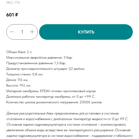
SKU:
170
601
₽
КУПИТЬ
Объем бака: 2 л.
Максимальное аварийное давление: 3 бар.
Предустановленное давление: 1,5 бар.
Диаметр присоединительного штуцера: 1/2 дюйма.
Толщина стенки: 0,8 мм.
Длина: 116 мм.
Высота: 192 мм.
Материал мембраны: EPDM-этилен-пропиленовый каучук.
Диапазон рабочих температур мембраны: от 0 до +99 С.
Количество циклов динамического нагружения: 20000 циклов.
Данные расширительные баки предназначены для установки в системах
отопления и водоснабжения с диапазоном температур жидкости от 0 до 99 С.
Основная задача гидроаккумулятора в системе отопления – компенсировать
увеличение объема воды вследствие ее температурного расширения. Основная
задача гидроаккумулятора в системе водоснабжения - поддержание стабильного