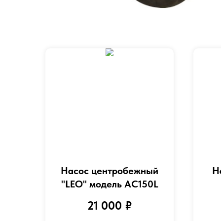
Насос центробежный
Н
"LEO" модель AC150L
21 000
₽