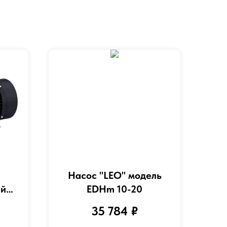
Насос "LEO" модель
ый
EDHm 10-20
35 784
₽
EO"