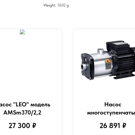
Weight: 1610 g
асос "LEO" модель
Насос
AMSm370/2,2
многоступенчат
горизонтальный
27 300
₽
26 891
₽
центробежный "L