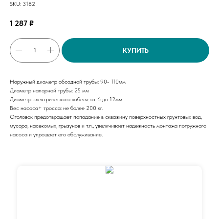
SKU:
3182
1 287
₽
КУПИТЬ
Наружный диаметр обсадной трубы: 90- 110мм
Диаметр напорной трубы: 25 мм
Диаметр электрического кабеля: от 6 до 12мм
Вес насоса+ тросса: не более 200 кг.
Оголовок предотвращает попадание в скважину поверхностных грунтовых вод,
мусора, насекомых, грызунов и т.п., увеличивает надежность монтажа погружного
насоса и упрощает его обслуживание.