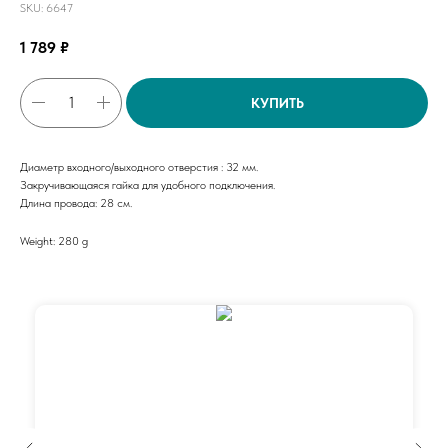
SKU:
6647
1 789
₽
КУПИТЬ
Диаметр входного/выходного отверстия : 32 мм.
Закручивающаяся гайка для удобного подключения.
Длина провода: 28 см.
Weight: 280 g