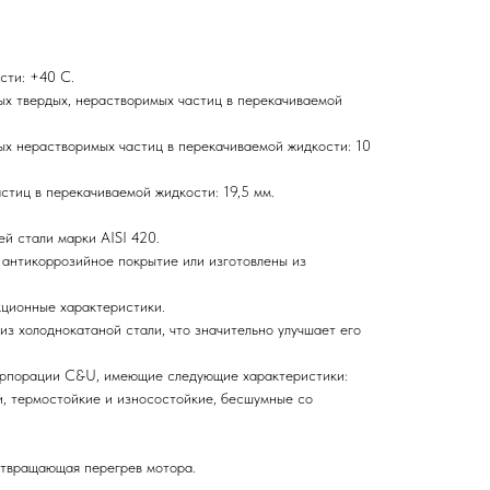
сти: +40 С.
х твердых, нерастворимых частиц в перекачиваемой
х нерастворимых частиц в перекачиваемой жидкости: 10
тиц в перекачиваемой жидкости: 19,5 мм.
й стали марки AISI 420.
 антикоррозийное покрытие или изготовлены из
ционные характеристики.
из холоднокатаной стали, что значительно улучшает его
орпорации C&U, имеющие следующие характеристики:
, термостойкие и износостойкие, бесшумные со
отвращающая перегрев мотора.