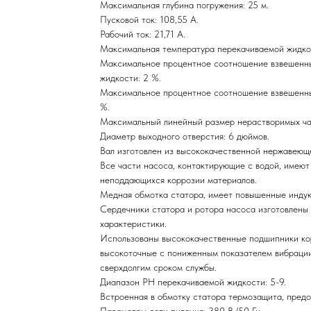
Максимальная глубина погружения: 25 м.
Пусковой ток: 108,55 А.
Рабочий ток: 21,71 А.
Максимальная температура перекачиваемой жидко
Максимальное процентное соотношение взвешенны
жидкости: 2 %.
Максимальное процентное соотношение взвешенны
%.
Максимальный линейный размер нерастворимых час
Диаметр выходного отверстия: 6 дюймов.
Вал изготовлен из высококачественной нержавеюще
Все части насоса, контактирующие с водой, имеют
неподдающихся коррозии материалов.
Медная обмотка статора, имеет повышенные индук
Сердечники статора и ротора насоса изготовлены 
характеристики.
Использованы высококачественные подшипники к
высокоточные с пониженным показателем вибрации
сверхдолгим сроком службы.
Диапазон РН перекачиваемой жидкости: 5-9.
Встроенная в обмотку статора термозащита, пред
Параметры сети питания: 380 В./50 Гц.