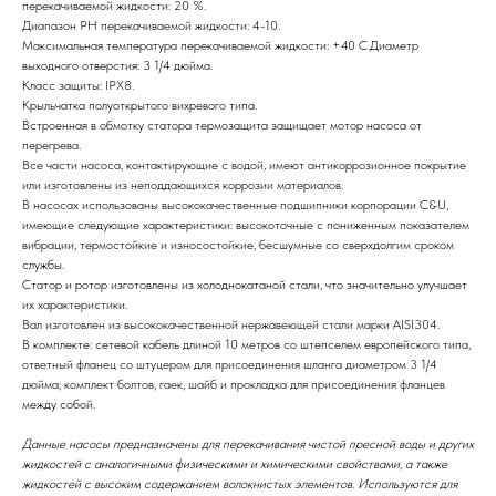
перекачиваемой жидкости: 20 %.
Диапазон РН перекачиваемой жидкости: 4-10.
Максимальная температура перекачиваемой жидкости: +40 С.Диаметр
выходного отверстия: 3 1/4 дюйма.
Класс защиты: IPX8.
Крыльчатка полуоткрытого вихревого типа.
Встроенная в обмотку статора термозащита защищает мотор насоса от
перегрева.
Все части насоса, контактирующие с водой, имеют антикоррозионное покрытие
или изготовлены из неподдающихся коррозии материалов.
В насосах использованы высококачественные подшипники корпорации C&U,
имеющие следующие характеристики: высокоточные с пониженным показателем
вибрации, термостойкие и износостойкие, бесшумные со сверхдолгим сроком
службы.
Статор и ротор изготовлены из холоднокатаной стали, что значительно улучшает
их характеристики.
Вал изготовлен из высококачественной нержавеющей стали марки AISI304.
В комплекте: сетевой кабель длиной 10 метров со штепселем европейского типа,
ответный фланец со штуцером для присоединения шланга диаметром 3 1/4
дюйма; комплект болтов, гаек, шайб и прокладка для присоединения фланцев
между собой.
Данные насосы предназначены для перекачивания чистой пресной воды и других
жидкостей с аналогичными физическими и химическими свойствами, а также
жидкостей с высоким содержанием волокнистых элементов. Используются для