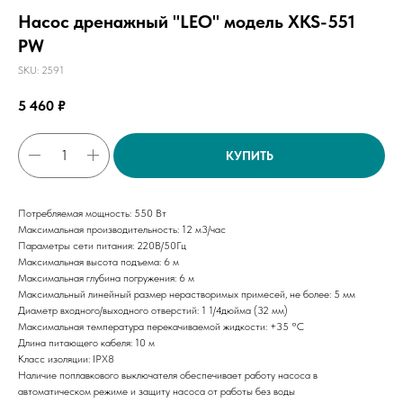
Насос дренажный "LEO" модель XKS-551
PW
SKU:
2591
5 460
₽
КУПИТЬ
Потребляемая мощность: 550 Вт
Максимальная производительность: 12 м3/час
Параметры сети питания: 220В/50Гц
Максимальная высота подъема: 6 м
Максимальная глубина погружения: 6 м
Максимальный линейный размер нерастворимых примесей, не более: 5 мм
Диаметр входного/выходного отверстий: 1 1/4дюйма (32 мм)
Максимальная температура перекачиваемой жидкости: +35 °C
Длина питающего кабеля: 10 м
Класс изоляции: IPX8
Наличие поплавкового выключателя обеспечивает работу насоса в
автоматическом режиме и защиту насоса от работы без воды