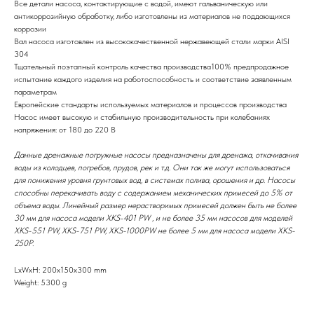
Все детали насоса, контактирующие с водой, имеют гальваническую или
антикоррозийную обработку, либо изготовлены из материалов не поддающихся
коррозии
Вал насоса изготовлен из высококачественной нержавеющей стали марки AISI
304
Тщательный поэтапный контроль качества производства100% предпродажное
испытание каждого изделия на работоспособность и соответствие заявленным
параметрам
Европейские стандарты используемых материалов и процессов производства
Насос имеет высокую и стабильную производительность при колебаниях
напряжения: от 180 до 220 В
Данные дренажные погружные насосы предназначены для дренажа, откачивания
воды из колодцев, погребов, прудов, рек и т.д. Они так же могут использоваться
для понижения уровня грунтовых вод, в системах полива, орошения и др. Насосы
способны перекачивать воду с содержанием механических примесей до 5% от
объема воды. Линейный размер нерастворимых примесей должен быть не более
30 мм для насоса модели XKS-401 PW , и не более 35 мм насосов для моделей
XKS-551 PW, XKS-751 PW, XKS-1000PW не более 5 мм для насоса модели XKS-
250P.
LxWxH: 200x150x300 mm
Weight: 5300 g