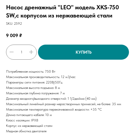
Насос дренажный "LEO" модель XKS-750
SW,с корпусом из нержавеющей стали
SKU:
2592
9 009
₽
КУПИТЬ
Потребляемая мощность: 750 Вт
Максимальная производительность: 12 м3/час
Параметры сети питания: 220В/50Гц
Максимальная высота подъема: 8 м
Максимальная глубина погружения: 7 м
Диаметр входного/выходного отверстий: 1 1/2дюйма (40 мм)
Максимальный линейный размер нерастворимых примесей, не более: 35 мм
Максимальная температура перекачиваемой жидкости: +35 °C
Длина питающего кабеля: 10 м
Класс изоляции: IPX8
Корпус из нержавеющей стали
Медная обмотка двигателя