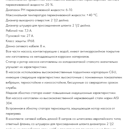
перекачиваемой жидкости: 20 %.
Диапазон РН перекачиваемой жидкости: 6-10.
Максимальная температура перекачиваемой жидкости: +40 °C.
Диаметр выходного отверстия: 2 1/2 дюйма.
Диаметр штуцера для присоединения шланга: 2 1/2 дюйма.
Рабочий ток: 7,3 А.
Пусковой ток: 27 А.
Класс защиты: IP68.
Длина сетевого кабеля: 8 м.
Все части насоса, контактирующие с водой, имеют антикоррозийное покрытие
или изготовлены из неподдающихся коррозии материалов.
Статор и ротор насоса изготовлены из холоднокатаной стали,что значительно
улучшает их характеристики.
В насосах использованы высококачественные подшипники корпорации C&U,
имеющие следующие характеристики: высокоточные с пониженным показателем
вибрации, термостойкие и износостойкие, бесшумные со сверхдолгим сроком
службы.
Медная обмотка статора имеет повышенные индукционные характеристики.
Вал насоса изготовлен из высококачественной нержавеющей стали марки AISI
304.
Встроенная в обмотку статора термозащита, защищающая мотор насоса от
перегрева.
В комплекте: сетевой кабель длиной 8 метров со штепселем европейского типа;
ответный фланец со штуцером для присоединения шланга диаметром 2 1/2
дюйма; комплект болтов, гаек, шайб и прокладка для присоединения фланцев