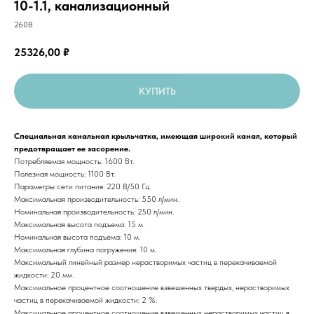
10-1.1, канализационный
2608
25326,00
₽
КУПИТЬ
Специальная канальная крыльчатка, имеющая широкий канал, который
предотвращает ее засорение.
Потребляемая мощность: 1600 Вт.
Полезная мощность: 1100 Вт.
Параметры сети питания: 220 В/50 Гц.
Максимальная производительность: 550 л/мин.
Номинальная производительность: 250 л/мин.
Максимальная высота подъема: 15 м.
Номинальная высота подъема: 10 м.
Максимальная глубина погружения: 10 м.
Максимальный линейный размер нерастворимых частиц в перекачиваемой
жидкости: 20 мм.
Максимальное процентное соотношение взвешенных твердых, нерастворимых
частиц в перекачиваемой жидкости: 2 %.
Максимальное процентное соотношение взвешенных нерастворимых частиц в