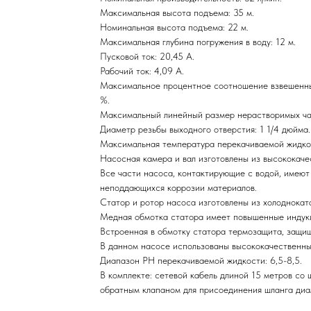
Максимальная высота подъема: 35 м.
Номинальная высота подъема: 22 м.
Максимальная глубина погружения в воду: 12 м.
Пусковой ток: 20,45 А.
Рабочий ток: 4,09 А.
Максимальное процентное соотношение взвешенны
%.
Максимальный линейный размер нерастворимых час
Диаметр резьбы выходного отверстия: 1 1/4 дюйма.
Максимальная температура перекачиваемой жидко
Насосная камера и вал изготовлены из высококач
Все части насоса, контактирующие с водой, имеют
неподдающихся коррозии материалов.
Статор и ротор насоса изготовлены из холодноката
Медная обмотка статора имеет повышенные индук
Встроенная в обмотку статора термозащита, защищ
В данном насосе использованы высококачественн
Диапазон РН перекачиваемой жидкости: 6,5-8,5.
В комплекте: сетевой кабель длиной 15 метров со
обратным клапаном для присоединения шланга диа