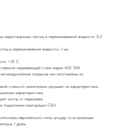
х нерастворимых частиц в перекачиваемой жидкости: 0,2
тиц в перекачиваемой жидкости: 1 мм.
сти: +35 С.
ественной нержавеющей стали марки AISI 304.
 антикоррозийное покрытие или изготовлены из
ной стали,что значительно улучшает их характеристики.
ционные характеристики.
ает мотор от перегрева.
ые подшипники корпорации C&U.
 штепселем европейского типа; штуцер со встроенным
метром 1 дюйм.