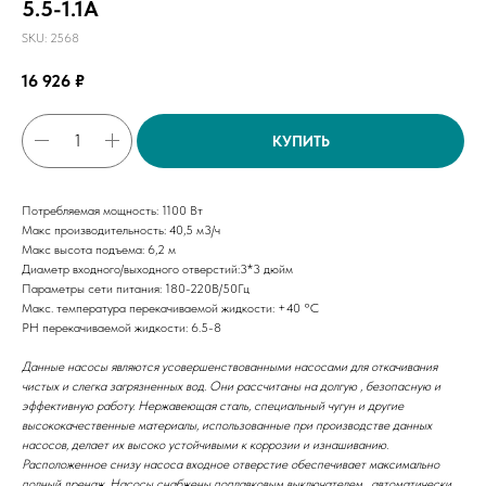
5.5-1.1A
SKU:
2568
16 926
₽
КУПИТЬ
Потребляемая мощность: 1100 Вт
Макс производительность: 40,5 м3/ч
Макс высота подъема: 6,2 м
Диаметр входного/выходного отверстий:3*3 дюйм
Параметры сети питания: 180-220В/50Гц
Макс. температура перекачиваемой жидкости: +40 °С
РН перекачиваемой жидкости: 6.5-8
Данные насосы являются усовершенствованными насосами для откачивания
чистых и слегка загрязненных вод. Они рассчитаны на долгую , безопасную и
эффективную работу. Нержавеющая сталь, специальный чугун и другие
высококачественные материалы, использованные при производстве данных
насосов, делает их высоко устойчивыми к коррозии и изнашиванию.
Расположенное снизу насоса входное отверстие обеспечивает максимально
полный дренаж. Насосы снабжены поплавковым выключателем , автоматически