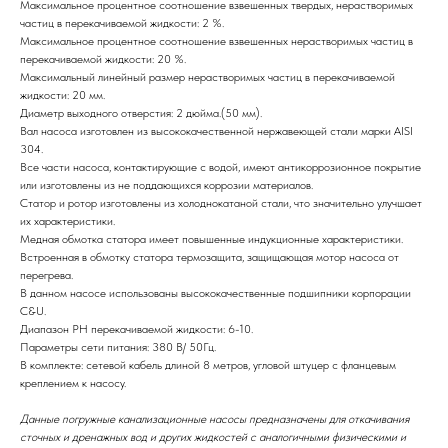
Максимальное процентное соотношение взвешенных твердых, нерастворимых
частиц в перекачиваемой жидкости: 2 %.
Максимальное процентное соотношение взвешенных нерастворимых частиц в
перекачиваемой жидкости: 20 %.
Максимальный линейный размер нерастворимых частиц в перекачиваемой
жидкости: 20 мм.
Диаметр выходного отверстия: 2 дюйма.(50 мм).
Вал насоса изготовлен из высококачественной нержавеющей стали марки AISI
304.
Все части насоса, контактирующие с водой, имеют антикоррозионное покрытие
или изготовлены из не поддающихся коррозии материалов.
Статор и ротор изготовлены из холоднокатаной стали, что значительно улучшает
их характеристики.
Медная обмотка статора имеет повышенные индукционные характеристики.
Встроенная в обмотку статора термозащита, защищающая мотор насоса от
перегрева.
В данном насосе использованы высококачественные подшипники корпорации
C&U.
Диапазон РН перекачиваемой жидкости: 6-10.
Параметры сети питания: 380 В/ 50Гц.
В комплекте: сетевой кабель длиной 8 метров, угловой штуцер с фланцевым
креплением к насосу.
Данные погружные канализационные насосы предназначены для откачивания
сточных и дренажных вод и других жидкостей с аналогичными физическими и