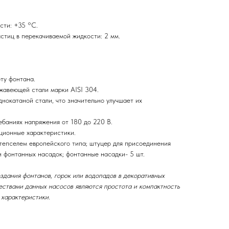
сти: +35 °С.
тиц в перекачиваемой жидкости: 2 мм.
ту фонтана.
жавеющей стали марки AISI 304.
нокатаной стали, что значительно улучшает их
ебаниях напряжения от 180 до 220 В.
ционные характеристики.
штепселем европейского типа; штуцер для присоединения
и фонтанных насадок; фонтанные насадки- 5 шт.
дания фонтанов, горок или водопадов в декоративных
ествами данных насосов являются простота и компактность
 характеристики.