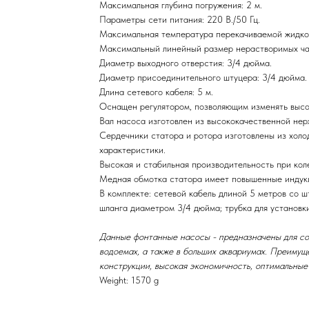
Максимальная глубина погружения: 2 м.
Параметры сети питания: 220 В./50 Гц.
Максимальная температура перекачиваемой жидко
Максимальный линейный размер нерастворимых час
Диаметр выходного отверстия: 3/4 дюйма.
Диаметр присоединительного штуцера: 3/4 дюйма.
Длина сетевого кабеля: 5 м.
Оснащен регулятором, позволяющим изменять высо
Вал насоса изготовлен из высококачественной нер
Сердечники статора и ротора изготовлены из холод
характеристики.
Высокая и стабильная производительность при кол
Медная обмотка статора имеет повышенные индук
В комплекте: сетевой кабель длиной 5 метров со 
шланга диаметром 3/4 дюйма; трубка для установк
Данные фонтанные насосы - предназначены для соз
водоемах, а также в больших аквариумах. Преимущ
конструкции, высокая экономичность, оптимальные
Weight: 1570 g