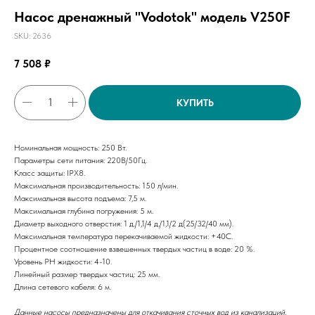
Насос дренажный "Vodotok" модель V250F
SKU:
2636
7 508
₽
КУПИТЬ
Номинальная мощность: 250 Вт.
Параметры сети питания: 220В/50Гц.
Класс защиты: IPX8.
Максимальная производительность: 150 л/мин.
Максимальная высота подъема: 7,5 м.
Максимальная глубина погружения: 5 м.
Диаметр выходного отверстия: 1 д./1,1/4 д./1,1/2 д(25/32/40 мм).
Максимальная температура перекачиваемой жидкости: +40С.
Процентное соотношение взвешенных твердых частиц в воде: 20 %.
Уровень PH жидкости: 4-10.
Линейный размер твердых частиц: 25 мм.
Длина сетевого кабеля: 6 м.
Данные насосы предназначены для откачивания сточных вод из канализаций,