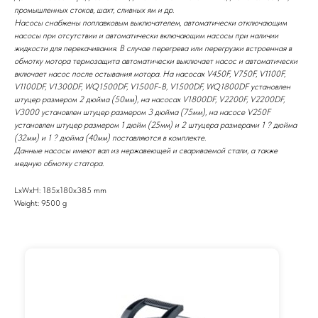
промышленных стоков, шахт, сливных ям и др.
Насосы снабжены поплавковым выключателем, автоматически отключающим
насосы при отсутствии и автоматически включающим насосы при наличии
жидкости для перекачивания. В случае перегрева или перегрузки встроенная в
обмотку мотора термозащита автоматически выключает насос и автоматически
включает насос после остывания мотора. На насосах V450F, V750F, V1100F,
V1100DF, V1300DF, WQ1500DF, V1500F-B, V1500DF, WQ1800DF установлен
штуцер размером 2 дюйма (50мм), на насосах V1800DF, V2200F, V2200DF,
V3000 установлен штуцер размером 3 дюйма (75мм), на насосе V250F
установлен штуцер размером 1 дюйм (25мм) и 2 штуцера размерами 1 ? дюйма
(32мм) и 1 ? дюйма (40мм) поставляются в комплекте.
Данные насосы имеют вал из нержавеющей и свариваемой стали, а также
медную обмотку статора.
LxWxH: 185x180x385 mm
Weight: 9500 g