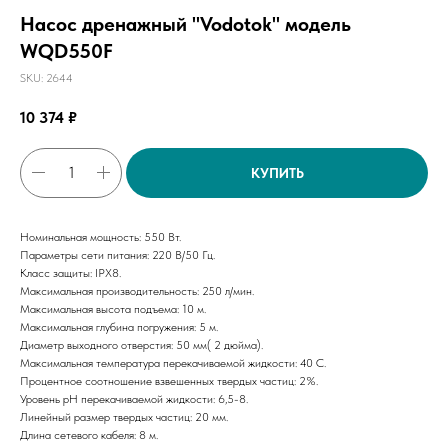
Насос дренажный "Vodotok" модель
WQD550F
SKU:
2644
10 374
₽
КУПИТЬ
Номинальная мощность: 550 Вт.
Параметры сети питания: 220 В/50 Гц.
Класс защиты: IPX8.
Максимальная производительность: 250 л/мин.
Максимальная высота подъема: 10 м.
Максимальная глубина погружения: 5 м.
Диаметр выходного отверстия: 50 мм( 2 дюйма).
Максимальная температура перекачиваемой жидкости: 40 С.
Процентное соотношение взвешенных твердых частиц: 2%.
Уровень рН перекачиваемой жидкости: 6,5-8.
Линейный размер твердых частиц: 20 мм.
Длина сетевого кабеля: 8 м.