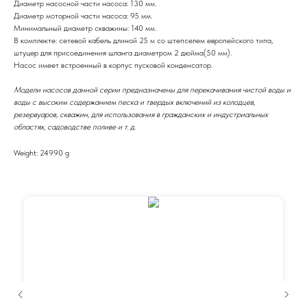
Диаметр насосной части насоса: 130 мм.
Диаметр моторной части насоса: 95 мм.
Минимальный диаметр скважины: 140 мм.
В комплекте: сетевой кабель длиной 25 м со штепселем европейского типа,
штуцер для присоединения шланга диаметром 2 дюйма(50 мм).
Насос имеет встроенный в корпус пусковой конденсатор.
Модели насосов данной серии предназначены для перекачивания чистой воды и
воды с высоким содержанием песка и твердых включений из колодцев,
резервуаров, скважин, для использования в гражданских и индустриальных
областях, садоводстве поливе и т. д.
Weight: 24990 g