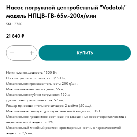
Насос погружной центробежный "Vodotok"
модель НПЦВ-ГВ-65м-200л/мин
SKU:
2750
21 840
₽
КУПИТЬ
Номинальная мощность: 1500 Вт.
Параметры сети питания: 220В/ 50 Гц.
Максимальная производительность: 200 л/мин.
Максимальная высота подъема: 65 м.
Максимальная глубина погружения: 120 м.
Диаметр выходного отверстия: 57 мм.
Размер присоединительного штуцера: 2 дюйма (50 мм).
Максимальная температура перекачиваемой жидкости: +35 С.
Максимальное процентное соотношение взвешенных нерастворимых частиц в
перекачиваемой жидкости: 3%.
Максимальный линейный размер нерастворимых частиц в перекачиваемой
жидкости: 2,5 мм.