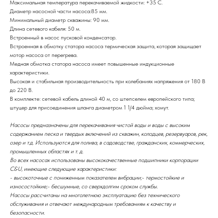
Максимальная температура перекачиваемой жидкости: +35 С.
Диаметр насосной части насоса:85 мм.
Минимальный диаметр скважины: 90 мм.
Длина сетевого кабеля: 50 м.
Встроенный в насос пусковой конденсатор.
Встроенная в обмотку статора насоса термическая защита, которая защищает
мотор насоса от перегрева.
Медная обмотка статора насоса имеет повышенные индукционные
характеристики.
Высокая и стабильная производительность при колебаниях напряжения от 180 В
до 220 В.
В комплекте: сетевой кабель длиной 40 м, со штепселем европейского типа;
штуцер для присоединения шланга диаметром 1 1/4 дюйма; хомут.
Насосы предназначены для перекачивания чистой воды и воды с высоким
содержанием песка и твердых включений из скважин, колодцев, резервуаров, рек,
озер и т.д. Используются для полива, в садоводстве, гражданских, коммерческих,
промышленных областях и т. д.
Во всех насосах использованы высококачественные подшипники корпорации
C&U, имеющие следующие характеристики:
- высокоточные с пониженным показателем вибрации;- термостойкие и
износостойкие;- бесшумные, со сверхдолгим сроком службы.
Насосы рассчитаны на многолетнюю эксплуатацию без технического
обслуживания и отвечают международным требованиям к качеству и
безопасности.