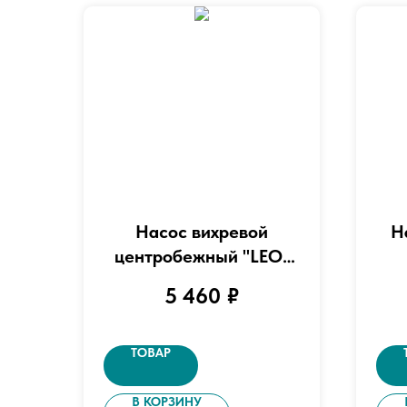
Насос вихревой
Н
центробежный "LEO"
модель ЕKM 60-1
5 460
₽
ТОВАР
В КОРЗИНУ