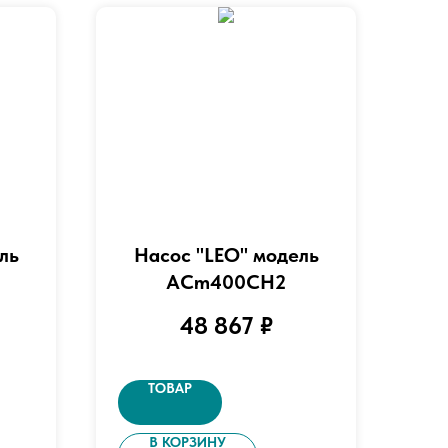
ль
Насос "LEO" модель
AСm400СН2
48 867
₽
ТОВАР
В КОРЗИНУ