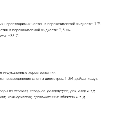
 нерастворимых частиц в перекачиваемой жидкости: 1 %.
тиц в перекачиваемой жидкости: 2,5 мм.
сти: +35 С.
е индукционные характеристики.
для присоединения шланга диаметром 1 3/4 дюйма; хомут.
ды из скважин, колодцев, резервуаров, рек, озер и т.д.
ких, коммерческих, промышленных областях и т. д.