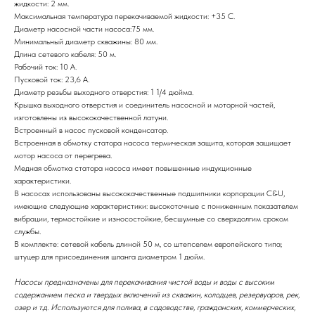
жидкости: 2 мм.
Максимальная температура перекачиваемой жидкости: +35 С.
Диаметр насосной части насоса:75 мм.
Минимальный диаметр скважины: 80 мм.
Длина сетевого кабеля: 50 м.
Рабочий ток: 10 А.
Пусковой ток: 23,6 А.
Диаметр резьбы выходного отверстия: 1 1/4 дюйма.
Крышка выходного отверстия и соединитель насосной и моторной частей,
изготовлены из высококачественной латуни.
Встроенный в насос пусковой конденсатор.
Встроенная в обмотку статора насоса термическая защита, которая защищает
мотор насоса от перегрева.
Медная обмотка статора насоса имеет повышенные индукционные
характеристики.
В насосах использованы высококачественные подшипники корпорации C&U,
имеющие следующие характеристики: высокоточные с пониженным показателем
вибрации, термостойкие и износостойкие, бесшумные со сверхдолгим сроком
службы.
В комплекте: сетевой кабель длиной 50 м, со штепселем европейского типа;
штуцер для присоединения шланга диаметром 1 дюйм.
Насосы предназначены для перекачивания чистой воды и воды с высоким
содержанием песка и твердых включений из скважин, колодцев, резервуаров, рек,
озер и т.д. Используются для полива, в садоводстве, гражданских, коммерческих,