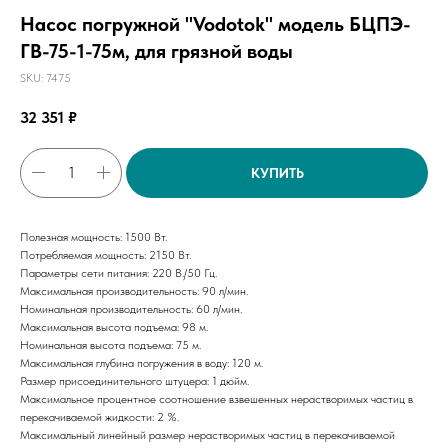
Насос погружной "Vodotok" модель БЦПЭ-
ГВ-75-1-75м, для грязной воды
SKU:
7475
32 351
₽
КУПИТЬ
Полезная мощность: 1500 Вт.
Потребляемая мощность: 2150 Вт.
Параметры сети питания: 220 В./50 Гц.
Максимальная производительность: 90 л/мин.
Номинальная производительность: 60 л/мин.
Максимальная высота подъема: 98 м.
Номинальная высота подъема: 75 м.
Максимальная глубина погружения в воду: 120 м.
Размер присоединительного штуцера: 1 дюйм.
Максимальное процентное соотношение взвешенных нерастворимых частиц в
перекачиваемой жидкости: 2 %.
Максимальный линейный размер нерастворимых частиц в перекачиваемой