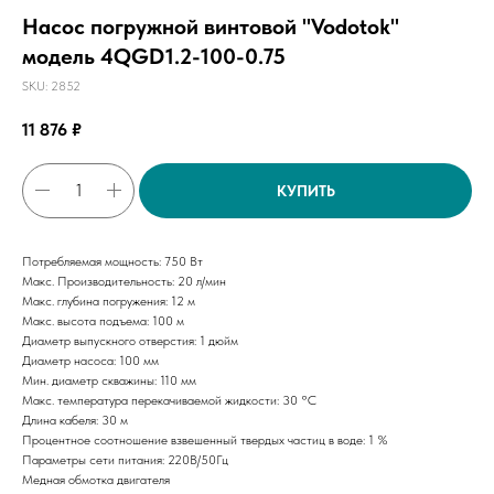
Насос погружной винтовой "Vodotok"
модель 4QGD1.2-100-0.75
SKU:
2852
11 876
₽
КУПИТЬ
Потребляемая мощность: 750 Вт
Макс. Производительность: 20 л/мин
Макс. глубина погружения: 12 м
Макс. высота подъема: 100 м
Диаметр выпускного отверстия: 1 дюйм
Диаметр насоса: 100 мм
Мин. диаметр скважины: 110 мм
Макс. температура перекачиваемой жидкости: 30 °C
Длина кабеля: 30 м
Процентное соотношение взвешенный твердых частиц в воде: 1 %
Параметры сети питания: 220В/50Гц
Медная обмотка двигателя