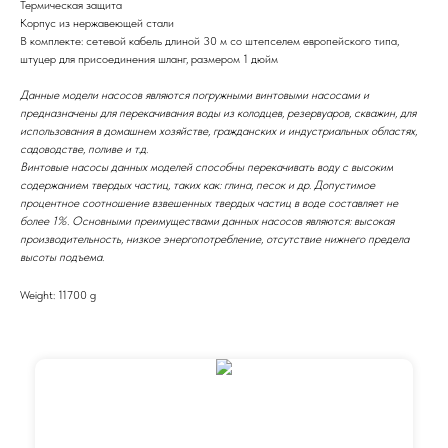
Термическая защита
Корпус из нержавеющей стали
В комплекте: сетевой кабель длиной 30 м со штепселем европейского типа,
штуцер для присоединения шланг, размером 1 дюйм
Данные модели насосов являются погружными винтовыми насосами и
предназначены для перекачивания воды из колодцев, резервуаров, скважин, для
использования в домашнем хозяйстве, гражданских и индустриальных областях,
садоводстве, поливе и т.д.
Винтовые насосы данных моделей способны перекачивать воду с высоким
содержанием твердых частиц, таких как: глина, песок и др. Допустимое
процентное соотношение взвешенных твердых частиц в воде составляет не
более 1%. Основными преимуществами данных насосов являются: высокая
производительность, низкое энергопотребление, отсутствие нижнего предела
высоты подъема.
Weight: 11700 g