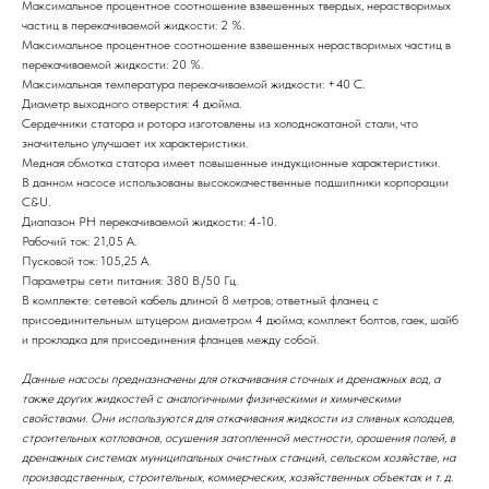
Максимальное процентное соотношение взвешенных твердых, нерастворимых
частиц в перекачиваемой жидкости: 2 %.
Максимальное процентное соотношение взвешенных нерастворимых частиц в
перекачиваемой жидкости: 20 %.
Максимальная температура перекачиваемой жидкости: +40 С.
Диаметр выходного отверстия: 4 дюйма.
Сердечники статора и ротора изготовлены из холоднокатаной стали, что
значительно улучшает их характеристики.
Медная обмотка статора имеет повышенные индукционные характеристики.
В данном насосе использованы высококачественные подшипники корпорации
C&U.
Диапазон РН перекачиваемой жидкости: 4-10.
Рабочий ток: 21,05 А.
Пусковой ток: 105,25 А.
Параметры сети питания: 380 В./50 Гц.
В комплекте: сетевой кабель длиной 8 метров; ответный фланец с
присоединительным штуцером диаметром 4 дюйма; комплект болтов, гаек, шайб
и прокладка для присоединения фланцев между собой.
Данные насосы предназначены для откачивания сточных и дренажных вод, а
также других жидкостей с аналогичными физическими и химическими
свойствами. Они используются для откачивания жидкости из сливных колодцев,
строительных котлованов, осушения затопленной местности, орошения полей, в
дренажных системах муниципальных очистных станций, сельском хозяйстве, на
производственных, строительных, коммерческих, хозяйственных объектах и т. д.