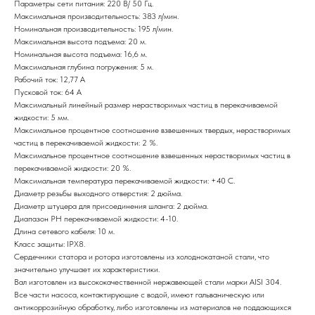
Параметры сети питания: 220 В/ 50 Гц.
Максимальная производительность: 383 л/мин.
Номинальная производительность: 195 л/мин.
Максимальная высота подъема: 20 м.
Номинальная высота подъема: 16,6 м.
Максимальная глубина погружения: 5 м.
Рабочий ток: 12,77 А
Пусковой ток: 64 А
Максимальный линейный размер нерастворимых частиц в перекачиваемой
жидкости: 5 мм.
Максимальное процентное соотношение взвешенных твердых, нерастворимых
частиц в перекачиваемой жидкости: 2 %.
Максимальное процентное соотношение взвешенных нерастворимых частиц в
перекачиваемой жидкости: 20 %.
Максимальная температура перекачиваемой жидкости: +40 С.
Диаметр резьбы выходного отверстия: 2 дюйма.
Диаметр штуцера для присоединения шланга: 2 дюйма.
Диапазон РН перекачиваемой жидкости: 4-10.
Длина сетевого кабеля: 10 м.
Класс защиты: IPX8.
Сердечники статора и ротора изготовлены из холоднокатаной стали, что
значительно улучшает их характеристики.
Вал изготовлен из высококачественной нержавеющей стали марки AISI 304.
Все части насоса, контактирующие с водой, имеют гальваническую или
антикоррозийную обработку, либо изготовлены из материалов не поддающихся