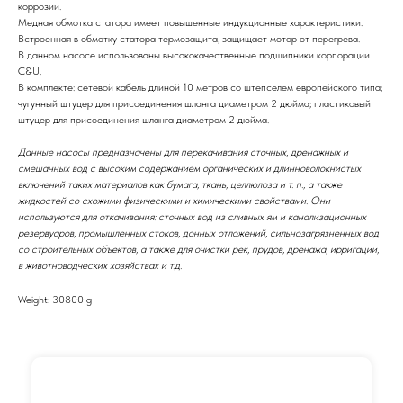
коррозии.
Медная обмотка статора имеет повышенные индукционные характеристики.
Встроенная в обмотку статора термозащита, защищает мотор от перегрева.
В данном насосе использованы высококачественные подшипники корпорации
C&U.
В комплекте: сетевой кабель длиной 10 метров со штепселем европейского типа;
чугунный штуцер для присоединения шланга диаметром 2 дюйма; пластиковый
штуцер для присоединения шланга диаметром 2 дюйма.
Данные насосы предназначены для перекачивания сточных, дренажных и
смешанных вод с высоким содержанием органических и длинноволокнистых
включений таких материалов как бумага, ткань, целлюлоза и т. п., а также
жидкостей со схожими физическими и химическими свойствами. Они
используются для откачивания: сточных вод из сливных ям и канализационных
резервуаров, промышленных стоков, донных отложений, сильнозагрязненных вод
со строительных объектов, а также для очистки рек, прудов, дренажа, ирригации,
в животноводческих хозяйствах и т.д.
Weight: 30800 g