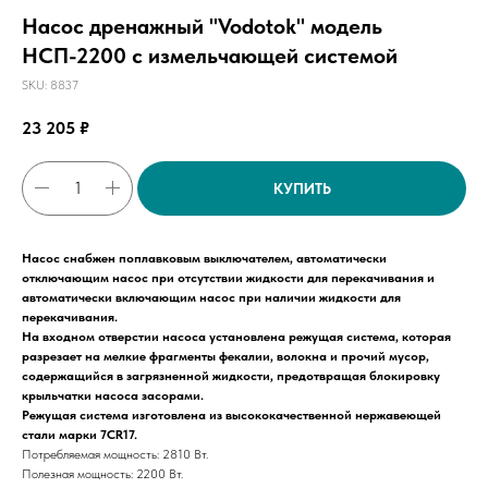
Насос дренажный "Vodotok" модель
НСП-2200 с измельчающей системой
SKU:
8837
23 205
₽
КУПИТЬ
Насос снабжен поплавковым выключателем, автоматически
отключающим насос при отсутствии жидкости для перекачивания и
автоматически включающим насос при наличии жидкости для
перекачивания.
На входном отверстии насоса установлена режущая система, которая
разрезает на мелкие фрагменты фекалии, волокна и прочий мусор,
содержащийся в загрязненной жидкости, предотвращая блокировку
крыльчатки насоса засорами.
Режущая система изготовлена из высококачественной нержавеющей
стали марки 7CR17.
Потребляемая мощность: 2810 Вт.
Полезная мощность: 2200 Вт.