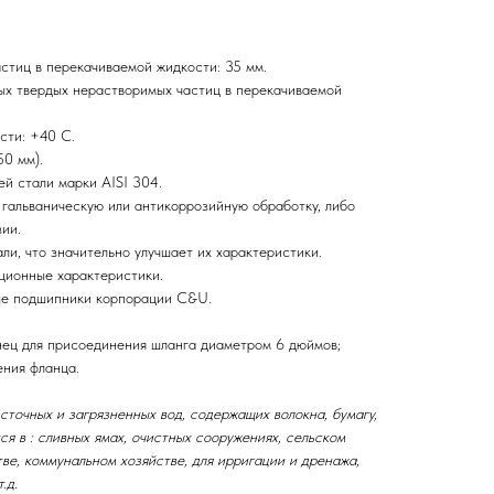
тиц в перекачиваемой жидкости: 35 мм.
х твердых нерастворимых частиц в перекачиваемой
сти: +40 С.
50 мм).
й стали марки AISI 304.
 гальваническую или антикоррозийную обработку, либо
ии.
ли, что значительно улучшает их характеристики.
ционные характеристики.
ые подшипники корпорации C&U.
анец для присоединения шланга диаметром 6 дюймов;
ения фланца.
точных и загрязненных вод, содержащих волокна, бумагу,
я в : сливных ямах, очистных сооружениях, сельском
ве, коммунальном хозяйстве, для ирригации и дренажа,
.д.