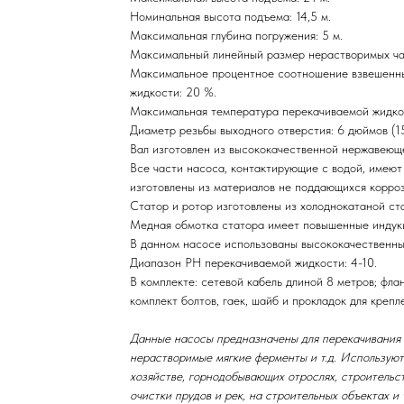
Номинальная высота подъема: 14,5 м.
Максимальная глубина погружения: 5 м.
Максимальный линейный размер нерастворимых час
Максимальное процентное соотношение взвешенны
жидкости: 20 %.
Максимальная температура перекачиваемой жидко
Диаметр резьбы выходного отверстия: 6 дюймов (1
Вал изготовлен из высококачественной нержавеюще
Все части насоса, контактирующие с водой, имеют
изготовлены из материалов не поддающихся корроз
Статор и ротор изготовлены из холоднокатаной ста
Медная обмотка статора имеет повышенные индук
В данном насосе использованы высококачественн
Диапазон РН перекачиваемой жидкости: 4-10.
В комплекте: сетевой кабель длиной 8 метров; фл
комплект болтов, гаек, шайб и прокладок для крепл
Данные насосы предназначены для перекачивания с
нерастворимые мягкие ферменты и т.д. Используютс
хозяйстве, горнодобывающих отрослях, строительст
очистки прудов и рек, на строительных объектах и т