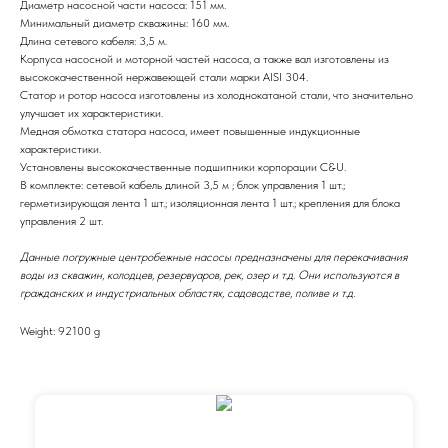
Диаметр насосной части насоса: 151 мм.
Минимальный диаметр скважины: 160 мм.
Длина сетевого кабеля: 3,5 м.
Корпуса насосной и моторной частей насоса, а также вал изготовлены из
высококачественной нержавеющей стали марки AISI 304.
Статор и ротор насоса изготовлены из холоднокатаной стали, что значительно
улучшает их характеристики.
Медная обмотка статора насоса, имеет повышенные индукционные
характеристики.
Установлены высококачественные подшипники корпорации C&U.
В комплекте: сетевой кабель длиной 3,5 м ; блок управления 1 шт.;
герметизирующая лента 1 шт.; изоляционная лента 1 шт.; крепления для блока
управления 2 шт.
Данные погружные центробежные насосы предназначены для перекачивания
воды из скважин, колодцев, резервуаров, рек, озер и т.д. Они используются в
гражданских и индустриальных областях, садоводстве, поливе и т.д.
Weight: 92100 g