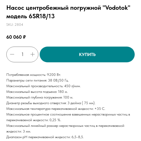
Насос центробежный погружной "Vodotok"
модель 6SR18/13
SKU:
2804
60 060
₽
КУПИТЬ
Потребляемая мощность: 9200 Вт.
Параметры сети питания: 38 0В./50 Гц.
Максимальный производительность: 450 л/мин.
Максимальный высота подъема: 180 м.
Максимальный глубина погружения: 100 м.
Диаметр резьбы выходного отверстия: 3 дюйма ( 75 мм).
Максимальная температура перекачиваемой жидкости: +35 С.
Максимальное процентное соотношение взвешенных нерастворимых частиц в
перекачиваемой жидкости: 0,25 %.
Максимальный линейный размер нерастворимых частиц в перекачиваемой
жидкости: 3 мм.
Диапазон рН перекачиваемой жидкости: 6,5-8,5.