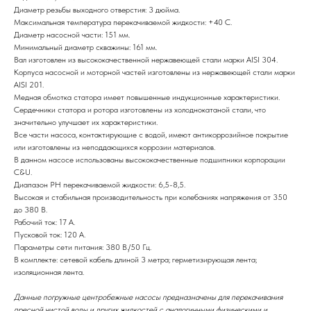
Диаметр резьбы выходного отверстия: 3 дюйма.
Максимальная температура перекачиваемой жидкости: +40 С.
Диаметр насосной части: 151 мм.
Минимальный диаметр скважины: 161 мм.
Вал изготовлен из высококачественной нержавеющей стали марки AISI 304.
Корпуса насосной и моторной частей изготовлены из нержавеющей стали марки
AISI 201.
Медная обмотка статора имеет повышенные индукционные характеристики.
Сердечники статора и ротора изготовлены из холоднокатаной стали, что
значительно улучшает их характеристики.
Все части насоса, контактирующие с водой, имеют антикоррозийное покрытие
или изготовлены из неподдающихся коррозии материалов.
В данном насосе использованы высококачественные подшипники корпорации
C&U.
Диапазон РН перекачиваемой жидкости: 6,5-8,5.
Высокая и стабильная производительность при колебаниях напряжения от 350
до 380 В.
Рабочий ток: 17 А.
Пусковой ток: 120 А.
Параметры сети питания: 380 В./50 Гц.
В комплекте: сетевой кабель длиной 3 метра; герметизирующая лента;
изоляционная лента.
Данные погружные центробежные насосы предназначены для перекачивания
пресной чистой воды и других жидкостей с аналогичными физическими и