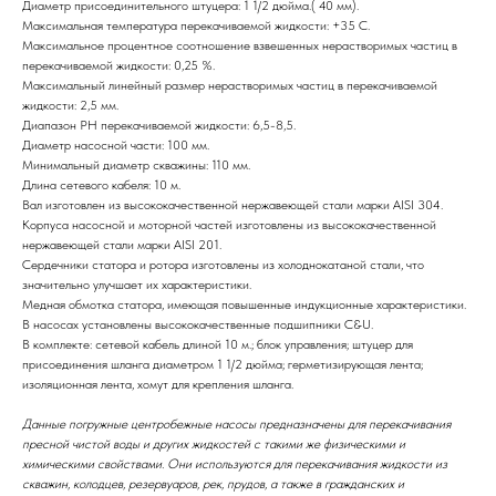
Диаметр присоединительного штуцера: 1 1/2 дюйма.( 40 мм).
Максимальная температура перекачиваемой жидкости: +35 С.
Максимальное процентное соотношение взвешенных нерастворимых частиц в
перекачиваемой жидкости: 0,25 %.
Максимальный линейный размер нерастворимых частиц в перекачиваемой
жидкости: 2,5 мм.
Диапазон РН перекачиваемой жидкости: 6,5-8,5.
Диаметр насосной части: 100 мм.
Минимальный диаметр скважины: 110 мм.
Длина сетевого кабеля: 10 м.
Вал изготовлен из высококачественной нержавеющей стали марки AISI 304.
Корпуса насосной и моторной частей изготовлены из высококачественной
нержавеющей стали марки AISI 201.
Сердечники статора и ротора изготовлены из холоднокатаной стали, что
значительно улучшает их характеристики.
Медная обмотка статора, имеющая повышенные индукционные характеристики.
В насосах установлены высококачественные подшипники C&U.
В комплекте: сетевой кабель длиной 10 м.; блок управления; штуцер для
присоединения шланга диаметром 1 1/2 дюйма; герметизирующая лента;
изоляционная лента, хомут для крепления шланга.
Данные погружные центробежные насосы предназначены для перекачивания
пресной чистой воды и других жидкостей с такими же физическими и
химическими свойствами. Они используются для перекачивания жидкости из
скважин, колодцев, резервуаров, рек, прудов, а также в гражданских и