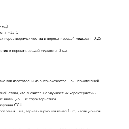
 мм).
сти: +35 С.
х нерастворимых частиц в перекачиваемой жидкости: 0,25
тиц в перекачиваемой жидкости: 3 мм.
акже вал изготовлены из высококачественной нержавеющей
ной стали, что значительно улучшает их характеристики.
е индукционные характеристики.
порации C&U.
правления 1 шт.; герметизирующая лента 1 шт.; изоляционная
чены для перекачивания воды из скважин, колодцев,