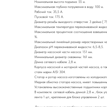
Номинальная высота подъема: 55 м.
Максимальная глубина погружения в воду: 100 м.
Рабочий ток: 35,5 А.
Пусковой ток: 175 А.
Диаметр резьбы выходного отверстия: 3 дюйма ( 75
Максимальная температура перекачиваемой жидко
Максимальное процентное соотношение взвешенны
%.
Максимальный линейный размер нерастворимых час
Диапазон рН перекачиваемой жидкости: 6,5-8,5.
Диаметр насосной части насоса: 151 мм.
Минимальный диаметр скважины: 161 мм.
Длина сетевого кабеля: 2,8 м.
Корпуса насосной и моторной частей насоса, а т
стали марки AISI 304.
Статор и ротор насоса изготовлены из холодноката
Медная обмотка статора насоса, имеет повышенны
Установлены высококачественные подшипники кор
В комплекте: сетевой кабель длиной 2,8 м ; блок у
лента 1 шт.; крепления для блока управления 2 шт.
Данные погружные центробежные насосы предназна