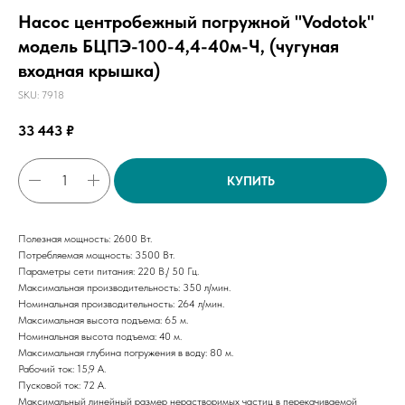
Насос центробежный погружной "Vodotok"
модель БЦПЭ-100-4,4-40м-Ч, (чугуная
входная крышка)
SKU:
7918
33 443
₽
КУПИТЬ
Полезная мощность: 2600 Вт.
Потребляемая мощность: 3500 Вт.
Параметры сети питания: 220 В./ 50 Гц.
Максимальная производительность: 350 л/мин.
Номинальная производительность: 264 л/мин.
Максимальная высота подъема: 65 м.
Номинальная высота подъема: 40 м.
Максимальная глубина погружения в воду: 80 м.
Рабочий ток: 15,9 А.
Пусковой ток: 72 А.
Максимальный линейный размер нерастворимых частиц в перекачиваемой