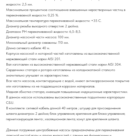
жидкости: 2,5 мм.
Максимальное процентное соотношение взвешенных нерастворимых частиц в
перекачиваемой жидкости: 0,25 %.
Максимальная температура перекачиваемой жидкости: +35 С.
Диаметр резьбы выходного отверстия: 2 дюйма.
Диапазон РН перекачиваемой жидкости: 6,5-8,5.
Диаметр насосной части насоса: 100 мм.
Минимальный диаметр скважины: 110 мм.
Длина сетевого кабеля: 40 м.
Корпуса насосной и моторной частей изготовлены из высококачественной
нержавеющей стали марки AISI 201.
Вал изготовлен из высококачественной нержавеющей стали марки AISI 304.
Сердечники статора и ротора изготовлены из холоднокатаной стали,что
значительно улучшает их характеристики.
Все части насосов, контактирующие с водой, имеют антикоррозионное покрытие
или изготовлены из не поддающихся коррозии материалов.
Медная обмотка статора, имеющая повышенные индукционные характеристики.
В данном насосе использованы высококачественные подшипники корпорации
C&U.
В комплекте: сетевой кабель длиной 40 метров ; штуцер для присоединения
шланга диаметром 2 дюйма; блок управления; крепления для блока управления;
герметизирующая лента ; изоляционная лента; хомут для крепления шланга.
Данные погружные центробежные насосы предназначены для перекачивания
пресной чистой воды и других жидкостей с такими же физическими и