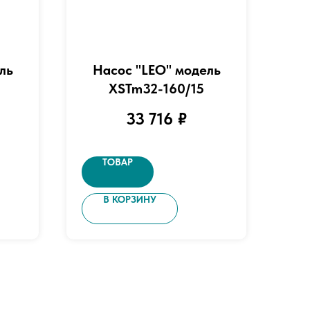
ль
Насос "LEO" модель
XSTm32-160/15
33 716
₽
ТОВАР
В КОРЗИНУ