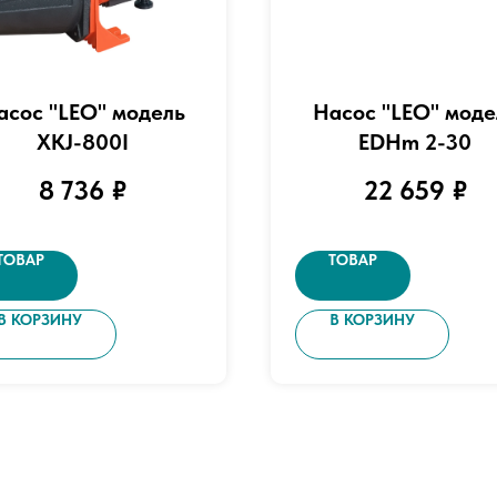
асос "LEO" модель
Насос "LEO" моде
XKJ-800I
EDHm 2-30
8 736
₽
22 659
₽
ТОВАР
ТОВАР
В КОРЗИНУ
В КОРЗИНУ