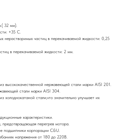
( 32 мм).
сти: +35 С.
х нерастворимых частиц в перекачиваемой жидкости: 0,25
тиц в перекачиваемой жидкости: 2 мм.
 из высококачественной нержавеющей стали марки AISI 201.
жавеющей стали марки AISI 304.
из холоднокатаной стали,что значительно улучшает их
дукционные характеристики.
а, предотвращающая перегрев мотора.
ые подшипники корпорации C&U.
ебаниях напряжения от 180 до 220В.