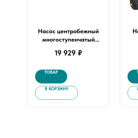
Насос центробежный
Н
многоступенчатый
горизонтальный "LEO"
19 929
₽
модель EМН3-6 (380В)
ТОВАР
В КОРЗИНУ