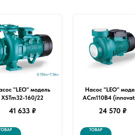
асос "LEO" модель
Насос "LEO" моде
XSTm32-160/22
ACm110B4 (innovat
3.0)
41 633
₽
24 570
₽
ТОВАР
ТОВАР