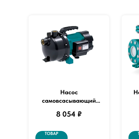
Насос
Н
самовсасывающий
"LEO" модель EKJ-1002P
8 054
₽
ТОВАР