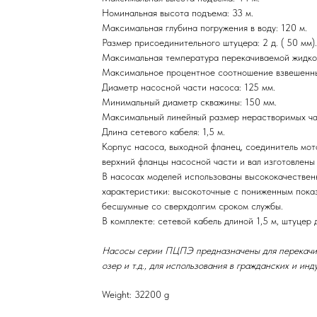
Номинальная высота подъема: 33 м.
Максимальная глубина погружения в воду: 120 м.
Размер присоединительного штуцера: 2 д. ( 50 мм).
Максимальная температура перекачиваемой жидкос
Максимальное процентное соотношение взвешенных
Диаметр насосной части насоса: 125 мм.
Минимальный диаметр скважины: 150 мм.
Максимальный линейный размер нерастворимых час
Длина сетевого кабеля: 1,5 м.
Корпус насоса, выходной фланец, соединитель мот
верхний фланцы насосной части и вал изготовлены
В насосах моделей использованы высококачеств
характеристики: высокоточные с пониженным пока
бесшумные со сверхдолгим сроком службы.
В комплекте: сетевой кабель длиной 1,5 м, штуцер
Насосы серии ПЦПЭ предназначены для перекачиван
озер и т.д., для использования в гражданских и инд
Weight: 32200 g