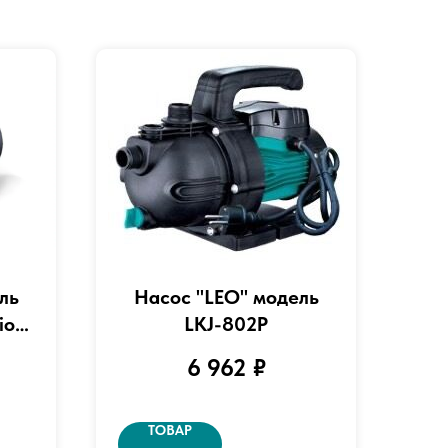
ль
Насос "LEO" модель
ion
LKJ-802P
6 962
₽
ТОВАР