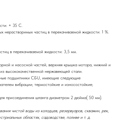
ти: + 35 С.
 нерастворимых частиц в перекачиваемой жидкости: 1 %.
тиц в перекачиваемой жидкости: 3,5 мм.
орной и насосной частей, верхняя крышка мотора, нижний и
 из высококачественной нержавеющей стали.
енные подшипники C&U, имеющие следующие
зателем вибрации; термостойкие и износостойкие;
 для присоединения шланга диаметром 2 дюйма( 50 мм).
ия чистой воды из колодцев, резервуаров, скважин, рек,
устриальных областях, садоводстве, поливе и т. д.