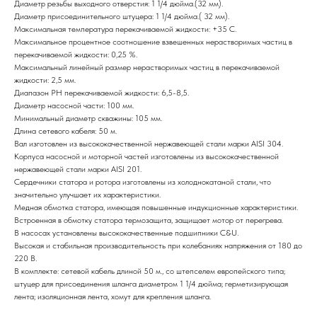
Диаметр резьбы выходного отверстия: 1 1/4 дюйма.(32 мм).
Диаметр присоединительного штуцера: 1 1/4 дюйма.( 32 мм).
Максимальная температура перекачиваемой жидкости: +35 С.
Максимальное процентное соотношение взвешенных нерастворимых частиц в
перекачиваемой жидкости: 0,25 %.
Максимальный линейный размер нерастворимых частиц в перекачиваемой
жидкости: 2,5 мм.
Диапазон РН перекачиваемой жидкости: 6,5-8,5.
Диаметр насосной части: 100 мм.
Минимальный диаметр скважины: 105 мм.
Длина сетевого кабеля: 50 м.
Вал изготовлен из высококачественной нержавеющей стали марки AISI 304.
Корпуса насосной и моторной частей изготовлены из высококачественной
нержавеющей стали марки AISI 201.
Сердечники статора и ротора изготовлены из холоднокатаной стали, что
значительно улучшает их характеристики.
Медная обмотка статора, имеющая повышенные индукционные характеристики.
Встроенная в обмотку статора термозащита, защищает мотор от перегрева.
В насосах установлены высококачественные подшипники C&U.
Высокая и стабильная производительность при колебаниях напряжения от 180 до
220 В.
В комплекте: сетевой кабель длиной 50 м., со штепселем европейского типа;
штуцер для присоединения шланга диаметром 1 1/4 дюйма; герметизирующая
лента; изоляционная лента, хомут для крепления шланга.