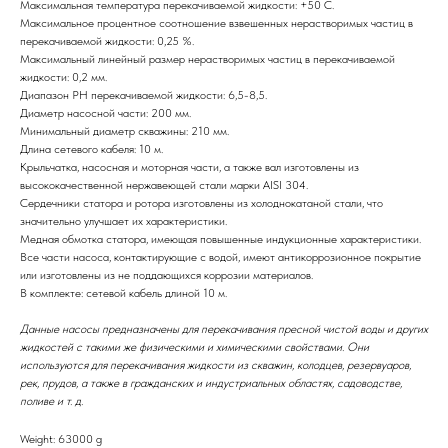
Максимальная температура перекачиваемой жидкости: +50 С.
Максимальное процентное соотношение взвешенных нерастворимых частиц в
перекачиваемой жидкости: 0,25 %.
Максимальный линейный размер нерастворимых частиц в перекачиваемой
жидкости: 0,2 мм.
Диапазон РН перекачиваемой жидкости: 6,5-8,5.
Диаметр насосной части: 200 мм.
Минимальный диаметр скважины: 210 мм.
Длина сетевого кабеля: 10 м.
Крыльчатка, насосная и моторная части, а также вал изготовлены из
высококачественной нержавеющей стали марки AISI 304.
Сердечники статора и ротора изготовлены из холоднокатаной стали, что
значительно улучшает их характеристики.
Медная обмотка статора, имеющая повышенные индукционные характеристики.
Все части насоса, контактирующие с водой, имеют антикоррозионное покрытие
или изготовлены из не поддающихся коррозии материалов.
В комплекте: сетевой кабель длиной 10 м.
Данные насосы предназначены для перекачивания пресной чистой воды и других
жидкостей с такими же физическими и химическими свойствами. Они
используются для перекачивания жидкости из скважин, колодцев, резервуаров,
рек, прудов, а также в гражданских и индустриальных областях, садоводстве,
поливе и т. д.
Weight: 63000 g