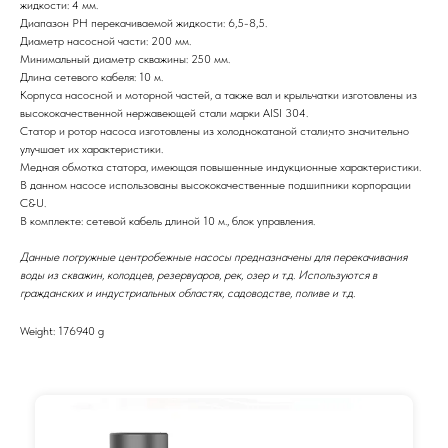
жидкости: 4 мм.
Диапазон РН перекачиваемой жидкости: 6,5-8,5.
Диаметр насосной части: 200 мм.
Минимальный диаметр скважины: 250 мм.
Длина сетевого кабеля: 10 м.
Корпуса насосной и моторной частей, а также вал и крыльчатки изготовлены из
высококачественной нержавеющей стали марки AISI 304.
Статор и ротор насоса изготовлены из холоднокатаной стали,что значительно
улучшает их характеристики.
Медная обмотка статора, имеющая повышенные индукционные характеристики.
В данном насосе использованы высококачественные подшипники корпорации
C&U.
В комплекте: сетевой кабель длиной 10 м., блок управления.
Данные погружные центробежные насосы предназначены для перекачивания
воды из скважин, колодцев, резервуаров, рек, озер и т.д. Используются в
гражданских и индустриальных областях, садоводстве, поливе и т.д.
Weight: 176940 g