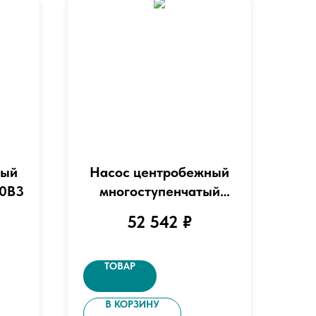
ный
Насос центробежный
00B3
многоступенчатый
вертикальный "LEO"
52 542
₽
модель EVP10Н-5
ТОВАР
В КОРЗИНУ