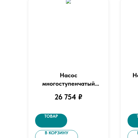
Насос
Н
многоступенчатый
горизонтальный
26 754
₽
центробежный "LEO"
модель EMHm12-2/2
ТОВАР
В КОРЗИНУ