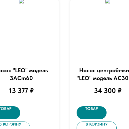
асос "LEO" модель
Насос центробеж
3ACm60
"LEO" модель AC3
13 377
₽
34 300
₽
ТОВАР
ТОВАР
В КОРЗИНУ
В КОРЗИНУ