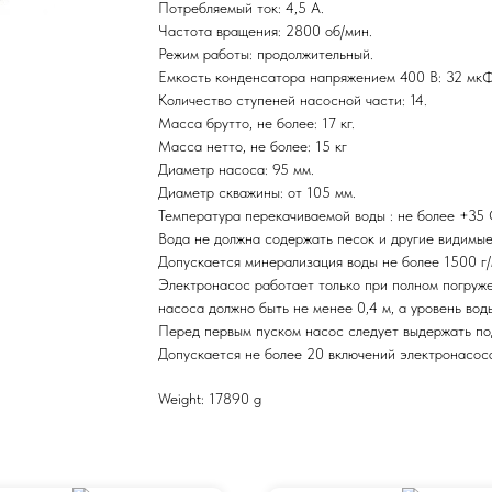
Потребляемый ток: 4,5 А.
Частота вращения: 2800 об/мин.
Режим работы: продолжительный.
Емкость конденсатора напряжением 400 В: 32 мкФ
Количество ступеней насосной части: 14.
Масса брутто, не более: 17 кг.
Масса нетто, не более: 15 кг
Диаметр насоса: 95 мм.
Диаметр скважины: от 105 мм.
Температура перекачиваемой воды : не более +35 
Вода не должна содержать песок и другие видимы
Допускается минерализация воды не более 1500 г/
Электронасос работает только при полном погруже
насоса должно быть не менее 0,4 м, а уровень вод
Перед первым пуском насос следует выдержать под
Допускается не более 20 включений электронасоса
Weight: 17890 g