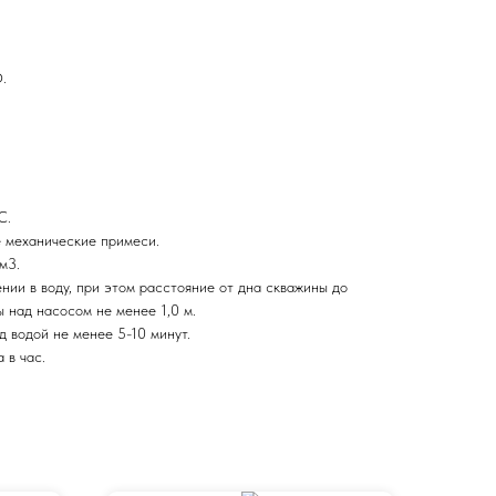
.
С.
е механические примеси.
м3.
нии в воду, при этом расстояние от дна скважины до
ы над насосом не менее 1,0 м.
 водой не менее 5-10 минут.
 в час.