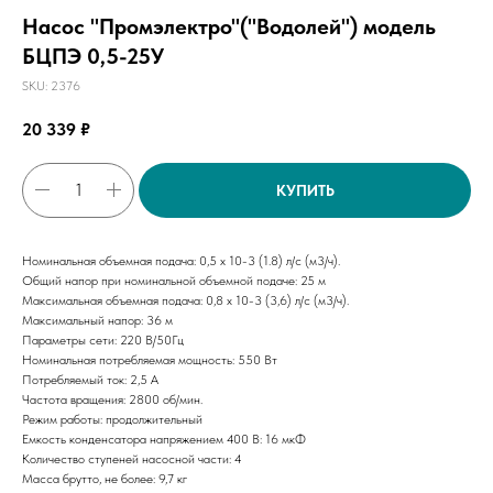
Насос "Промэлектро"("Водолей") модель
БЦПЭ 0,5-25У
SKU:
2376
20 339
₽
КУПИТЬ
Номинальная объемная подача: 0,5 x 10-3 (1.8) л/с (м3/ч).
Общий напор при номинальной объемной подаче: 25 м
Максимальная объемная подача: 0,8 х 10-3 (3,6) л/с (м3/ч).
Максимальный напор: 36 м
Параметры сети: 220 В/50Гц
Номинальная потребляемая мощность: 550 Вт
Потребляемый ток: 2,5 А
Частота вращения: 2800 об/мин.
Режим работы: продолжительный
Емкость конденсатора напряжением 400 В: 16 мкФ
Количество ступеней насосной части: 4
Масса брутто, не более: 9,7 кг