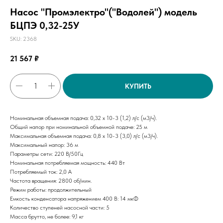
Насос "Промэлектро"("Водолей") модель
БЦПЭ 0,32-25У
SKU:
2368
21 567
₽
КУПИТЬ
Номинальная объемная подача: 0,32 х 10-3 (1,2) л/с (м3/ч).
Общий напор при номинальной объемной подаче: 25 м
Максимальная объемная подача: 0,8 х 10-3 (3,0) л/с (м3/ч).
Максимальный напор: 36 м
Параметры сети: 220 В/50Гц
Номинальная потребляемая мощность: 440 Вт
Потребляемый ток: 2,0 А
Частота вращения: 2800 об/мин.
Режим работы: продолжительный
Емкость конденсатора напряжением 400 В: 14 мкФ
Количество ступеней насосной части: 5
Масса брутто, не более: 9,1 кг