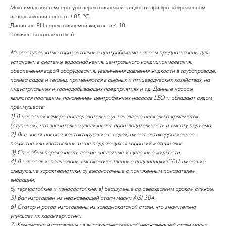
Максимальная температура перекачиваемой жидкости при кратковременном
использовании насоса: +85 °C.
Диапазон РН перекачиваемой жидкости:4-10.
Количество крыльчаток: 6.
Многоступенчатые горизонтальные центробежные насосы предназначены для
установки в системы водоснабжения, центрального кондиционирования,
обеспечения водой оборудования, увеличения давления жидкости в трубопроводе,
полива садов и теплиц, применяются в рыбных и птицеводческих хозяйствах, на
индустриальных и горнодобывающих предприятиях и т.д. Данные насосы
являются последним поколением центробежных насосов LEO и обладают рядом
преимуществ:
1) В насосной камере последовательно установлено несколько крыльчаток
(ступеней), что значительно увеличивает производительность и высоту подъема.
2) Все части насоса, контактирующие с водой, имеют антикоррозионное
покрытие или изготовлены из не поддающихся коррозии материалов.
3) Способны перекачивать легкие кислотные и щелочные жидкости.
4) В насосах использованы высококачественные подшипники C&U, имеющие
следующие характеристики: а) высокоточные с пониженным показателем
вибрации;
б) термостойкие и износостойкие; в) бесшумные со сверхдолгим сроком службы.
5) Вал изготовлен из нержавеющей стали марки AISI 304.
6) Статор и ротор изготовлены из холоднокатаной стали, что значительно
улучшает их характеристики.
7) Крыльчатки изготовлены из высококачественной нержавеющей стали марки