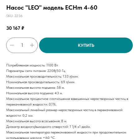
Насос "LEO" модель ECHm 4-60
SKU:
2236
30 167
₽
КУПИТЬ
Потребляемая мощность: 1100 Вт
Параметры сети питания: 220В/50 Гц.
Максимальная производительность: 133 л/мин.
Номинальная производительность: 69 л/мин.
Максимальная высота подъема: 58 м.
Номинальная высота подъема: 43 м.
Максимальное процентное соотношение взвешенных нерастворимых частиц в
перекачиваемой жидкости: 0,1%.
Максимальный линейный размер нерастворимых частиц в перекачиваемой
жидкости: 0,2 мм.
Максимальная высота всасывания: 8 м.
Диаметр входного/выходного отверстий: 1 1/4 х1 дюйм.
Максимальная температура перекачиваемой жидкости при продолжительном
использовании насоса: +60 °C.