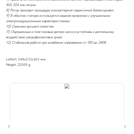
AISI 304 или латуни.
8) Ротор проходит процедуру компьютерной сверхточной балансировки.
9) В обмотке статора используется медная проволока с улучшенными
электроиндукционными характеристиками.
10) Сальники высшего качества.
11) Окрашенные и пластиковые детали насоса устойчивы к длительному
воздействию ультрафиолетовых лучей.
12) Стабильная работа при колебании напряжении от 180 до 240В.
LxWxH: 548x235x265 mm
Weight: 22000 g