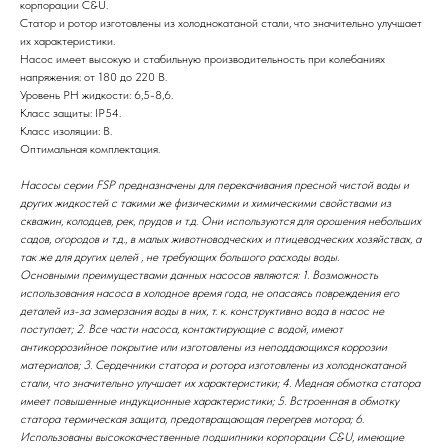
корпорации С&U.
Статор и ротор изготовлены из холоднокатаной стали, что значительно улучшает
их характеристики.
Насос имеет высокую и стабильную производительность при колебаниях
напряжения: от 180 до 220 В.
Уровень РН жидкости: 6,5-8,6.
Класс защиты: IP54.
Класс изоляции: В.
Оптимальная комплектация.
Насосы серии FSP предназначены для перекачивания пресной чистой воды и
других жидкостей с такими же физическими и химическими свойствами из
скважин, колодцев, рек, прудов и т.д. Они используются для орошения небольших
садов, огородов и т.д., в малых животноводческих и птицеводческих хозяйствах, а
так же для других целей , не требующих большого расходы воды.
Основными преимуществами данных насосов являются: 1. Возможность
использования насоса в холодное время года, не опасаясь повреждения его
деталей из-за замерзания воды в них, т. к. конструктивно вода в насос не
поступает; 2. Все части насоса, контактирующие с водой, имеют
антикоррозийное покрытие или изготовлены из неподдающихся коррозии
материалов; 3. Сердечники статора и ротора изготовлены из холоднокатаной
стали, что значительно улучшает их характеристики; 4. Медная обмотка статора
имеет повышенные индукционные характеристики; 5. Встроенная в обмотку
статора термическая защита, предотвращающая перегрев мотора; 6.
Использованы высококачественные подшипники корпорации C&U, имеющие