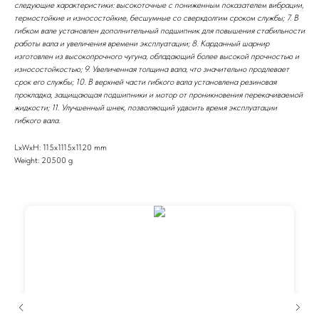
следующие характеристики: высокоточные с пониженным показателем вибрации,
термостойкие и износостойкие, бесшумные со сверхдолгим сроком службы; 7. В
гибком вале установлен дополнительный подшипник для повышения стабильности
работы вала и увеличения времени эксплуатации; 8. Карданный шарнир
изготовлен из высокопрочного чугуна, обладающий более высокой прочностью и
износостойкостью; 9. Увеличенная толщина вала, что значительно продлевает
срок его службы; 10. В верхней части гибкого вала установлена резиновая
прокладка, защищающая подшипники и мотор от проникновения перекачиваемой
жидкости; 11. Улучшенный шнек, позволяющий удвоить время эксплуатации
гибкого вала.
LxWxH: 115x1115x1120 mm
Weight: 20500 g