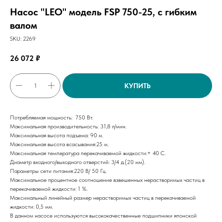
Насос "LEO" модель FSP 750-25, с гибким
валом
SKU:
2269
26 072
₽
КУПИТЬ
Потребляемая мощность: 750 Вт.
Максимальная производительность: 31,8 л/мин.
Максимальная высота подъема: 90 м.
Максимальная высота всасывания:25 м.
Максимальная температура перекачиваемой жидкости:+ 40 С.
Диаметр входного/выходного отверстий: 3/4 д.(20 мм).
Параметры сети питания:220 В/ 50 Гц.
Максимальное процентное соотношение взвешенных нерастворимых частиц в
перекачиваемой жидкости: 1 %.
Максимальный линейный размер нерастворимых частиц в перекачиваемой
жидкости: 0,5 мм.
В данном насосе используются высококачественные подшипники японской