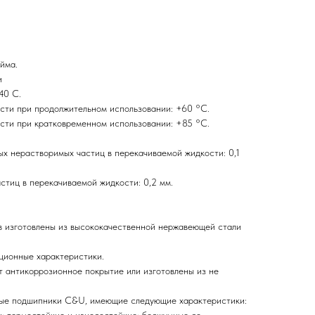
йма.
и
40 С.
сти при продолжительном использовании: +60 °C.
сти при кратковременном использовании: +85 °C.
 нерастворимых частиц в перекачиваемой жидкости: 0,1
тиц в перекачиваемой жидкости: 0,2 мм.
ов изготовлены из высококачественной нержавеющей стали
ционные характеристики.
т антикоррозионное покрытие или изготовлены из не
ные подшипники C&U, имеющие следующие характеристики:
; термостойкие и износостойкие; бесшумные со