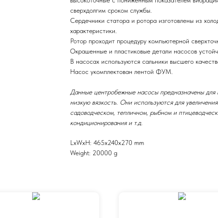
сверхдолгим сроком службы.
Сердечники статора и ротора изготовлены из холод
характеристики.
Ротор проходит процедуру компьютерной сверхточ
Окрашенные и пластиковые детали насосов устойчи
В насосах используются сальники высшего качеств
Насос укомплектован лентой ФУМ.
Данные центробежные насосы предназначены для п
низкую вязкость. Они используются для увеличения
садоводческом, тепличном, рыбном и птицеводческ
кондиционирования и т.д.
LxWxH: 465x240x270 mm
Weight: 20000 g