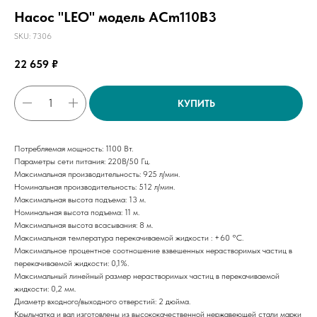
Насос "LEO" модель ACm110B3
SKU:
7306
22 659
₽
КУПИТЬ
Потребляемая мощность: 1100 Вт.
Параметры сети питания: 220В/50 Гц.
Максимальная производительность: 925 л/мин.
Номинальная производительность: 512 л/мин.
Максимальная высота подъема: 13 м.
Номинальная высота подъема: 11 м.
Максимальная высота всасывания: 8 м.
Максимальная температура перекачиваемой жидкости : +60 °C.
Максимальное процентное соотношение взвешенных нерастворимых частиц в
перекачиваемой жидкости: 0,1%.
Максимальный линейный размер нерастворимых частиц в перекачиваемой
жидкости: 0,2 мм.
Диаметр входного/выходного отверстий: 2 дюйма.
Крыльчатка и вал изготовлены из высококачественной нержавеющей стали марки