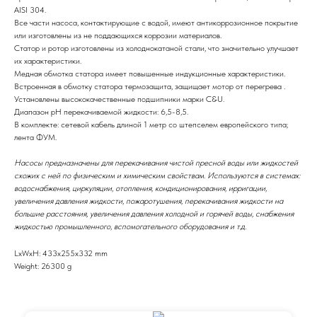
AISI 304.
Все части насоса, контактирующие с водой, имеют антикоррозионное покрытие
или изготовлены из не поддающихся коррозии материалов.
Статор и ротор изготовлены из холоднокатаной стали, что значительно улучшает
их характеристики.
Медная обмотка статора имеет повышенные индукционные характеристики.
Встроенная в обмотку статора термозащита, защищает мотор от перегрева .
Установлены высококачественные подшипники марки C&U.
Диапазон рН перекачиваемой жидкости: 6,5-8,5.
В комплекте: сетевой кабель длиной 1 метр со штепселем европейского типа;
лента ФУМ.
Насосы предназначены для перекачивания чистой пресной воды или жидкостей
схожих с ней по физическим и химическим свойствам. Используются в системах:
водоснабжения, циркуляции, отопления, кондиционирования, ирригации,
увеличения давления жидкости, пожаротушения, перекачивания жидкости на
большие расстояния, увеличения давления холодной и горячей воды, снабжения
жидкостью промышленного, вспомогательного оборудования и т.д.
LxWxH: 433x255x332 mm
Weight: 26300 g