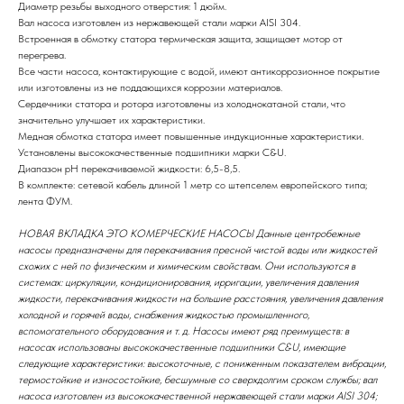
Диаметр резьбы выходного отверстия: 1 дюйм.
Вал насоса изготовлен из нержавеющей стали марки AISI 304.
Встроенная в обмотку статора термическая защита, защищает мотор от
перегрева.
Все части насоса, контактирующие с водой, имеют антикоррозионное покрытие
или изготовлены из не поддающихся коррозии материалов.
Сердечники статора и ротора изготовлены из холоднокатаной стали, что
значительно улучшает их характеристики.
Медная обмотка статора имеет повышенные индукционные характеристики.
Установлены высококачественные подшипники марки C&U.
Диапазон рН перекачиваемой жидкости: 6,5-8,5.
В комплекте: сетевой кабель длиной 1 метр со штепселем европейского типа;
лента ФУМ.
НОВАЯ ВКЛАДКА ЭТО КОМЕРЧЕСКИЕ НАСОСЫ Данные центробежные
насосы предназначены для перекачивания пресной чистой воды или жидкостей
схожих с ней по физическим и химическим свойствам. Они используются в
системах: циркуляции, кондиционирования, ирригации, увеличения давления
жидкости, перекачивания жидкости на большие расстояния, увеличения давления
холодной и горячей воды, снабжения жидкостью промышленного,
вспомогательного оборудования и т. д. Насосы имеют ряд преимуществ: в
насосах использованы высококачественные подшипники C&U, имеющие
следующие характеристики: высокоточные, с пониженным показателем вибрации,
термостойкие и износостойкие, бесшумные со сверхдолгим сроком службы; вал
насоса изготовлен из высококачественной нержавеющей стали марки AISI 304;