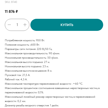
SKU:
8140
11 876
₽
КУПИТЬ
Потребляемая мощность: 950 Вт.
Полезная мощность: ;600 Вт.
Параметры сети питания: 220 В./50 Гц.
Максимальная производительность: 90 л/мин.
Номинальная производительность: 50 л/мин.
Максимальная высота подъема: 27 м.
Номинальная высота подъема: 23 м.
Максимальная высота всасывания: 8 м.
Пусковой ток: 21,5 А.
Рабочий ток: 4,3 А.
Максимальная температура перекачиваемой жидкости : +60 °C.
Максимальное процентное соотношение взвешенных нерастворимых частиц в
перекачиваемой жидкости: 0,1%.
Максимальный линейный размер нерастворимых частиц в перекачиваемой
жидкости: 0,2 мм.
Диаметр резьбы входного отверстия: 1 дюйм.